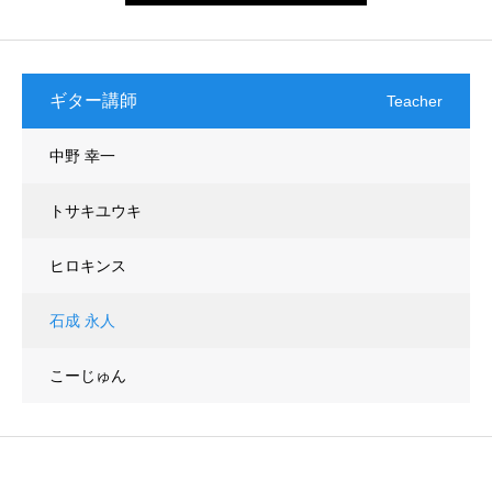
ギター講師
Teacher
中野 幸一
トサキユウキ
ヒロキンス
石成 永人
こーじゅん