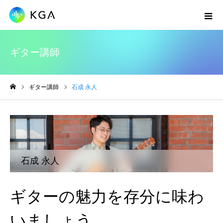
ギター講師
ギター講師
石成 永人
ホーム
石成 永人
ギターの魅力を存分に味わ
いましょう。